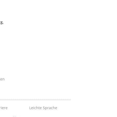
g,
ken
riere
Leichte Sprache