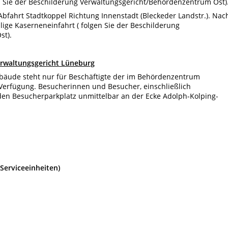
n Sie der Beschilderung Verwaltungsgericht/Behördenzentrum Ost)
Abfahrt Stadtkoppel Richtung Innenstadt (Bleckeder Landstr.). Nac
lige Kaserneneinfahrt ( folgen Sie der Beschilderung
st).
erwaltungsgericht Lüneburg
ebäude steht nur für Beschäftigte der im Behördenzentrum
Verfügung. Besucherinnen und Besucher, einschließlich
 den Besucherparkplatz unmittelbar an der Ecke Adolph-Kolping-
Serviceeinheiten)