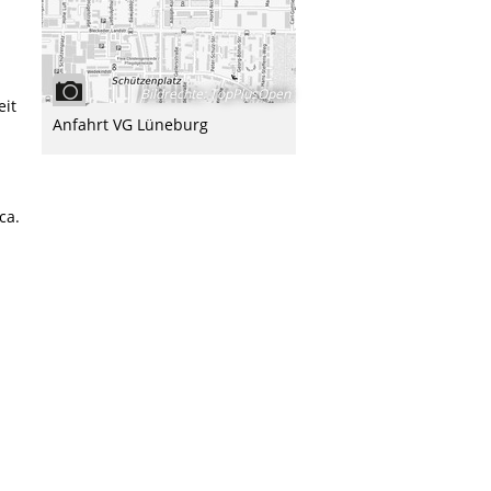
Bildrechte
:
TopPlusOpen
eit
Anfahrt VG Lüneburg
ca.