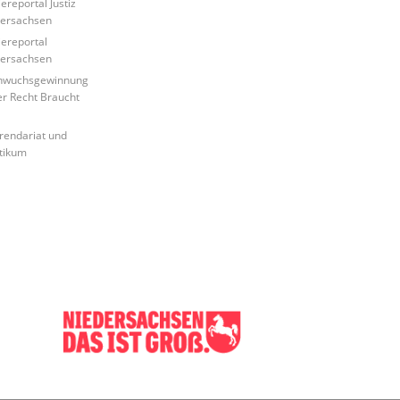
ereportal Justiz
ersachsen
iereportal
ersachsen
hwuchsgewinnung
r Recht Braucht
rendariat und
tikum