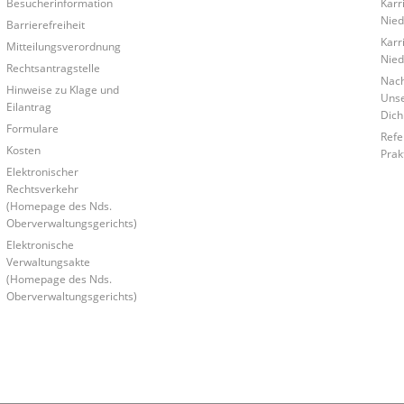
Besucherinformation
Karri
Nied
Barrierefreiheit
Karr
Mitteilungsverordnung
Nied
Rechtsantragstelle
Nac
Hinweise zu Klage und
Unse
Eilantrag
Dich
Formulare
Refe
Kosten
Prak
Elektronischer
Rechtsverkehr
(Homepage des Nds.
Oberverwaltungsgerichts)
Elektronische
Verwaltungsakte
(Homepage des Nds.
Oberverwaltungsgerichts)