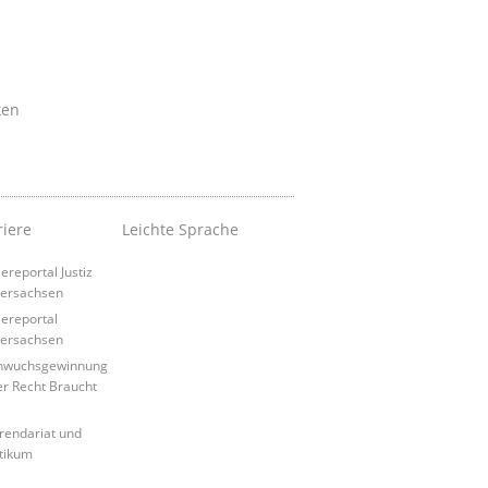
ken
riere
Leichte Sprache
ereportal Justiz
ersachsen
iereportal
ersachsen
hwuchsgewinnung
r Recht Braucht
rendariat und
tikum