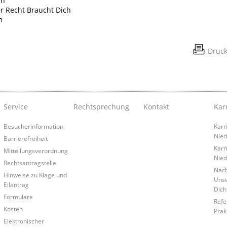
en
 Recht Braucht Dich
m
Druc
Service
Rechtsprechung
Kontakt
Kar
Besucherinformation
Karri
Nied
Barrierefreiheit
Karr
Mitteilungsverordnung
Nied
Rechtsantragstelle
Nac
Hinweise zu Klage und
Unse
Eilantrag
Dich
Formulare
Refe
Kosten
Prak
Elektronischer