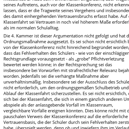
seines Auftretens, auch vor der Klassenkonferenz, nicht erken
lassen, dass er die Tragweite seines Vergehens und insbesonde
des damit einhergehenden Vertrauensbruchs erfasst habe. Auf 
Klassenfahrt sei Vertrauen in noch viel höherem Maße erforder
als im normalen Schulalltag.
Die 4. Kammer ist dieser Argumentation nicht gefolgt und hat d
Ordnungsmaßnahme ausgesetzt. Es sei schon nicht ersichtlich 
von der Klassenkonferenz nicht hinreichend begründet worden
dass das Fehlverhalten des Schülers - wie von der einschlägige
Rechtsgrundlage vorausgesetzt - als „grobe“ Pflichtverletzung
bewertet werden könne; in der Rechtsprechung sei das
insbesondere bei Vorwürfen mit strafrechtlicher Relevanz bejah
worden. Jedenfalls sei die verhängte Maßnahme aber
unverhältnismäßig. Insbesondere sei der Ausschluss des Schül
nicht erforderlich, um den ordnungsgemäßen Schulbetrieb und
Ablauf der Klassenfahrt sicherzustellen. Es sei nicht ersichtlich,
sich bei der Klassenfahrt, die sich in einem gänzlich anderen U
abspiele als der anlassgebende Vorfall im Klassenraum,
vergleichbare Vorfälle ereignen könnten. Dies könne nicht mit
pauschalen Verweis der Klassenkonferenz auf die erforderliche
Vertrauensbasis, die der Schüler durch sein Fehlverhalten zerst
habe, überspielt werden, denn ob und inwiefern ihm im Verlau