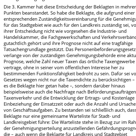
Die 3. Kammer hat diese Entscheidung der Beklagten in mehre
Punkten beanstandet. So habe die Beklagte, die aufgrund einer
entsprechenden Zuständigkeitsvereinbarung für die Genehmig
für das Stadtgebiet wie auch für den Landkreis zuständig sei, v
ihrer Entscheidung nicht wie vorgesehen die Industrie- und
Handelskammer, die Fachgewerkschaften und Verkehrsverbän
gutachtlich gehört und ihre Prognose nicht auf eine tragfähige
Tatsachengrundlage gestützt. Das Personenbeförderungsgesetz
verlange von der zuständigen Genehmigungsbehörde eine aktu
Prognose, welche Zahl neuer Taxen das örtliche Taxengewerbe
vertrage, ohne in seiner vom öffentlichen Interesse her zu
bestimmenden Funktionsfähigkeit bedroht zu sein. Dafür sei v
Gesetzes wegen nicht nur die Taxendichte zu berücksichtigen –
es die Beklagte hier getan habe –, sondern darüber hinaus
beispielsweise auch die Nachfrage nach Beförderungsaufträge
Taxenverkehr und die Entwicklung der Ertrags- und Kostenlage
Einbeziehung der Einsatzzeit oder auch die Anzahl und Ursach
von Geschäftsaufgaben. Zu bestanden sei schließlich auch, dass
Beklagte nur eine gemeinsame Warteliste für Stadt- und
Landkreisgebiet führe: Die Warteliste stehe in Bezug zur im R
der Genehmigungserteilung anzustellenden Gefährdungsprogn
die – auch wenn die Beklagte für Landkreis und Stadtgebiet